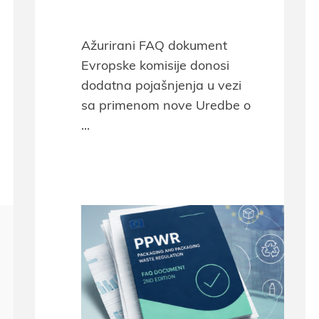
Ažurirani FAQ dokument
Evropske komisije donosi
dodatna pojašnjenja u vezi
sa primenom nove Uredbe o