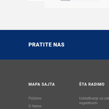
PRATITE NAS
MAPA SAJTA
ŠTA RADIMO
Početna
Usklađivanje sa z
regulativom
O Nama