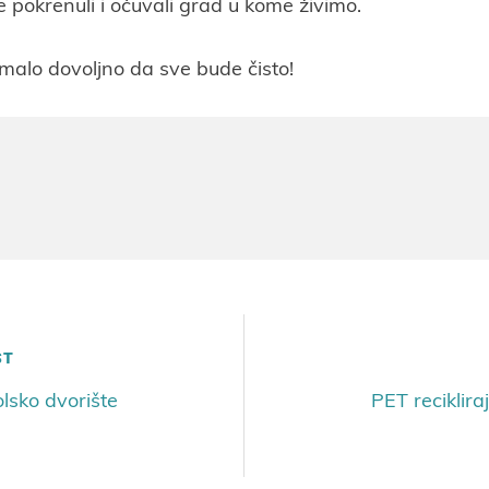
 pokrenuli i očuvali grad u kome živimo.
malo dovoljno da sve bude čisto!
ST
olsko dvorište
PET reciklira