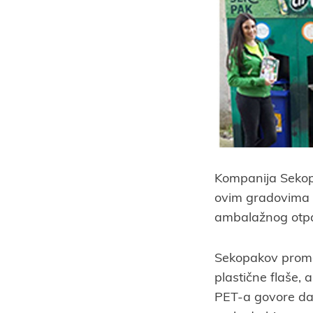
Kompanija Sekopak
ovim gradovima k
ambalažnog otp
Sekopakov promo 
plastične flaše, 
PET-a govore da 