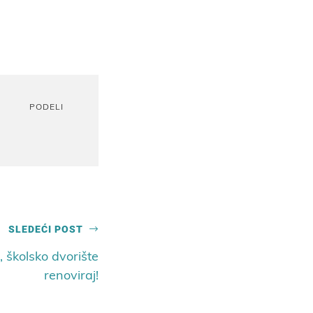
PODELI
SLEDEĆI POST
j, školsko dvorište
renoviraj!