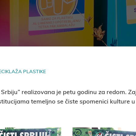
ECIKLAŽA PLASTIKE
ti Srbiju” realizovana je petu godinu za redom. Z
stitucijama temeljno se čiste spomenici kulture 