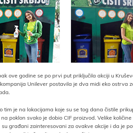
 ove godine se po prvi put priključila akciji u Kruševc
ompanija Unilever postavila je dva midi eko ostrva z
ada.
tim je na lokacijama koje su se tog dana čistile prik
a na poklon svako je dobio CIF proizvod. Velike količine
su građani zainteresovani za ovakve akcije i da je 