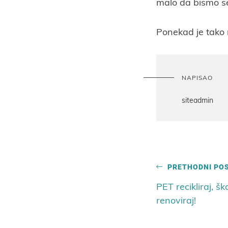
malo da bismo se
Ponekad je tako 
NAPISAO
siteadmin
PRETHODNI PO
PET recikliraj, šk
renoviraj!