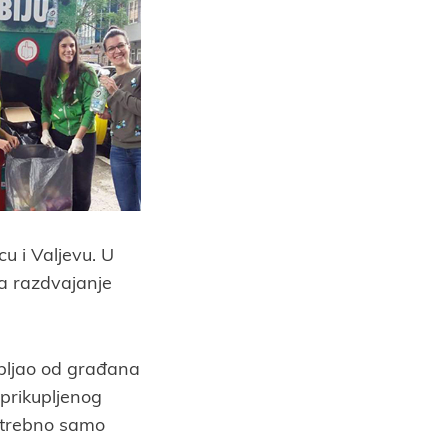
u i Valjevu. U
a razdvajanje
upljao od građana
 prikupljenog
potrebno samo