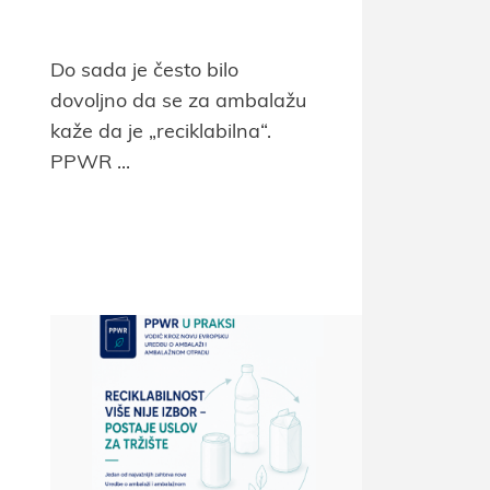
Do sada je često bilo
dovoljno da se za ambalažu
kaže da je „reciklabilna“.
PPWR