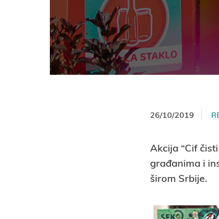
26/10/2019
R
Akcija “Cif čis
građanima i in
širom Srbije.