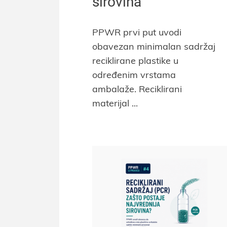
sirovina
PPWR prvi put uvodi
obavezan minimalan sadržaj
reciklirane plastike u
određenim vrstama
ambalaže. Reciklirani
materijal