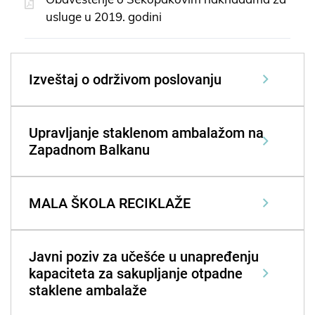
usluge u 2019. godini
Izveštaj o održivom poslovanju
Upravljanje staklenom ambalažom na
Zapadnom Balkanu
MALA ŠKOLA RECIKLAŽE
Javni poziv za učešće u unapređenju
kapaciteta za sakupljanje otpadne
staklene ambalaže