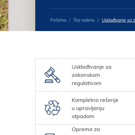
Početna
Šta radimo
Usklađivanje sa 
Usklađivanje sa
zakonskom
regulativom
Kompletno rešenje
u upravljanju
otpadom
Oprema za