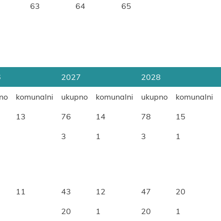
63
64
65
6
2027
2028
no
komunalni
ukupno
komunalni
ukupno
komunalni
13
76
14
78
15
3
1
3
1
11
43
12
47
20
20
1
20
1