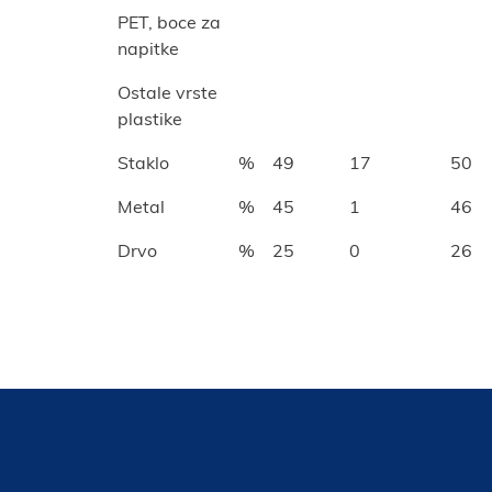
PET, boce za
napitke
Ostale vrste
plastike
Staklo
%
49
17
50
Metal
%
45
1
46
Drvo
%
25
0
26