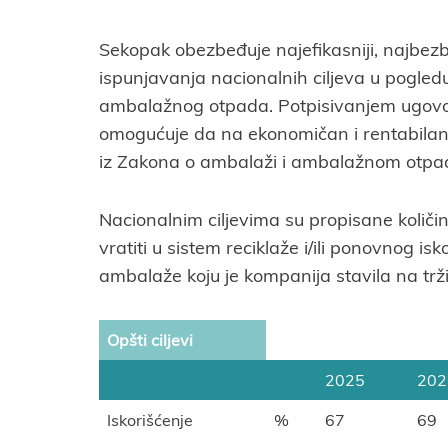
Sekopak obezbeđuje najefikasniji, najbezb
ispunjavanja nacionalnih ciljeva u pogledu
ambalažnog otpada. Potpisivanjem ugov
omogućuje da na ekonomičan i rentabilan 
iz Zakona o ambalaži i ambalažnom otpa
Nacionalnim ciljevima su propisane količ
vratiti u sistem reciklaže i/ili ponovnog isk
ambalaže koju je kompanija stavila na trži
Opšti ciljevi
2025
202
Iskorišćenje
%
67
69