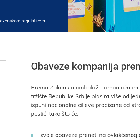
zakonskom regulativom
Obaveze kompanija prem
Prema Zakonu o ambalaži i ambalažnom 
tržište Republike Srbije plasira više od j
ispuni nacionalne ciljeve propisane od s
postići tako što će:
svoje obaveze preneti na ovlašćenog 