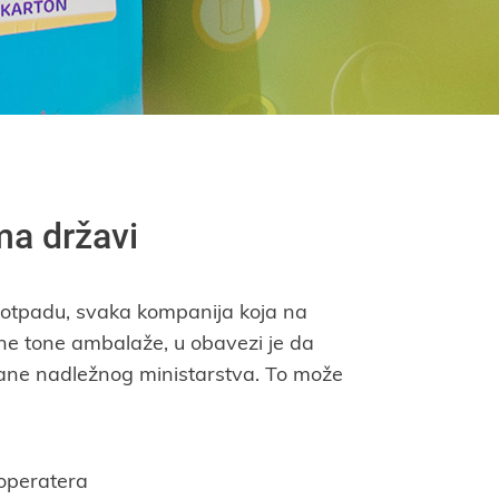
a državi
otpadu, svaka kompanija koja na
edne tone ambalaže, u obavezi je da
trane nadležnog ministarstva. To može
operatera