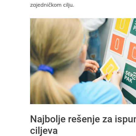
zajedničkom cilju.
Najbolje rešenje za ispu
ciljeva