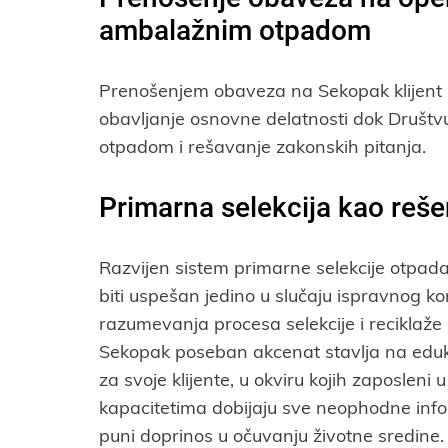
ambalažnim otpadom
Prenošenjem obaveza na Sekopak klijent
obavljanje osnovne delatnosti dok Društv
otpadom i rešavanje zakonskih pitanja.
Primarna selekcija kao reše
Razvijen sistem primarne selekcije otpa
biti uspešan jedino u slučaju ispravnog k
razumevanja procesa selekcije i reciklaž
Sekopak poseban akcenat stavlja na eduk
za svoje klijente, u okviru kojih zaposleni 
kapacitetima dobijaju sve neophodne inf
puni doprinos u očuvanju životne sredin