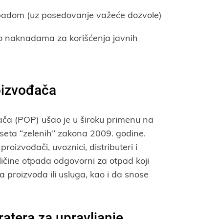
padom (uz posedovanje važeće dozvole)
o naknadama za korišćenja javnih
oizvođača
ča (POP) ušao je u široku primenu na
a seta “zelenih” zakona 2009. godine.
oizvođači, uvoznici, distributeri i
ličine otpada odgovorni za otpad koji
a proizvoda ili usluga, kao i da snose
atera za upravljanje