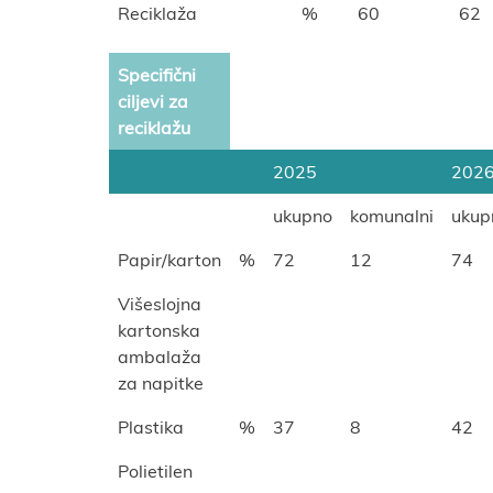
Reciklaža
%
60
62
Specifični
ciljevi za
reciklažu
2025
202
ukupno
komunalni
ukup
Papir/karton
%
72
12
74
Višeslojna
kartonska
ambalaža
za napitke
Plastika
%
37
8
42
Polietilen