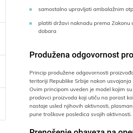
samostalno upravljati ambalažnim ot
platiti državi naknadu prema Zakonu 
dobara
Produžena odgovornost pr
Princip produžene odgovornosti proizvođa
teritoriji Republike Srbije nakon usvajanj
Ovim principom uveden je model kojim su pr
prodavci proizvoda koji utiču na porast ko
nastaje usled njihovih aktivnosti, plasman
pune troškove posledica svojih aktivnosti.
Prenošenje obaveza na oper