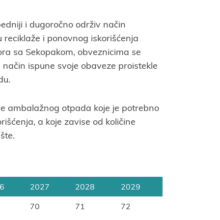
edniji i dugoročno održiv način
 reciklaže i ponovnog iskorišćenja
ora sa Sekopakom, obveznicima se
način ispune svoje obaveze proistekle
du.
ine ambalažnog otpada koje je potrebno
orišćenja, a koje zavise od količine
šte.
6
2027
2028
2029
70
71
72