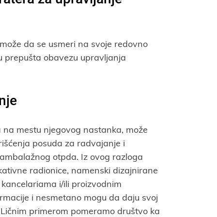
 može da se usmeri na svoje redovno
u prepušta obavezu upravljanja
nje
da na mestu njegovog nastanka, može
orišćenja posuda za radvajanje i
e ambalažnog otpda. Iz ovog razloga
ativne radionice, namenski dizajnirane
u kancelariama i/ili proizvodnim
ormacije i nesmetano mogu da daju svoj
e. Ličnim primerom pomeramo društvo ka