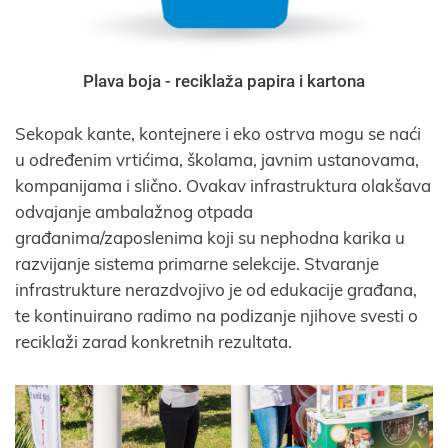
Plava boja - reciklaža papira i kartona
Sekopak kante, kontejnere i eko ostrva mogu se naći
u određenim vrtićima, školama, javnim ustanovama,
kompanijama i slično. Ovakav infrastruktura olakšava
odvajanje ambalažnog otpada
građanima/zaposlenima koji su nephodna karika u
razvijanje sistema primarne selekcije. Stvaranje
infrastrukture nerazdvojivo je od edukacije građana,
te kontinuirano radimo na podizanje njihove svesti o
reciklaži zarad konkretnih rezultata.