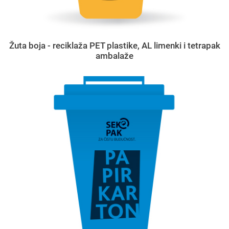
Žuta boja - reciklaža PET plastike, AL limenki i tetrapak
ambalaže