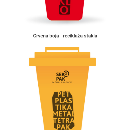
Crvena boja - reciklaža stakla