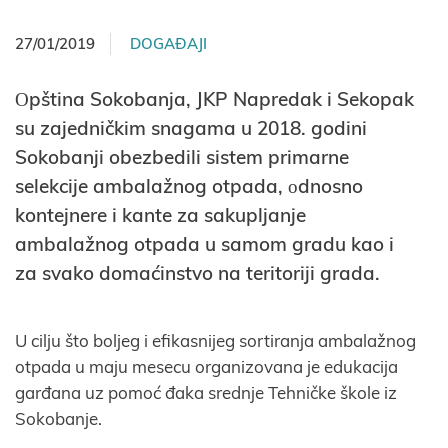
27/01/2019
DOGAĐAJI
Оpština Sokobanja, JKP Napredak i Sekopak
su zajedničkim snagama u 2018. godini
Sokobanji obezbedili sistem primarne
selekcije ambalažnog otpada, оdnosno
kontejnere i kante za sakupljanje
ambalažnog otpada u samom gradu kao i
za svako domaćinstvo na teritoriji grada.
U cilju što boljeg i efikasnijeg sortiranja ambalažnog
otpada u maju mesecu organizovana je edukacija
garđana uz pomoć đaka srednje Tehničke škole iz
Sokobanje.