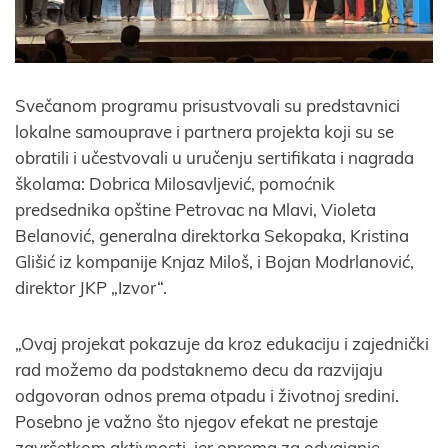
Svečanom programu prisustvovali su predstavnici
lokalne samouprave i partnera projekta koji su se
obratili i učestvovali u uručenju sertifikata i nagrada
školama: Dobrica Milosavljević, pomoćnik
predsednika opštine Petrovac na Mlavi, Violeta
Belanović, generalna direktorka Sekopaka, Kristina
Glišić iz kompanije Knjaz Miloš, i Bojan Modrlanović,
direktor JKP „Izvor“.
„Ovaj projekat pokazuje da kroz edukaciju i zajednički
rad možemo da podstaknemo decu da razvijaju
odgovoran odnos prema otpadu i životnoj sredini.
Posebno je važno što njegov efekat ne prestaje
završetkom aktivnosti, jer oprema za odvajanje