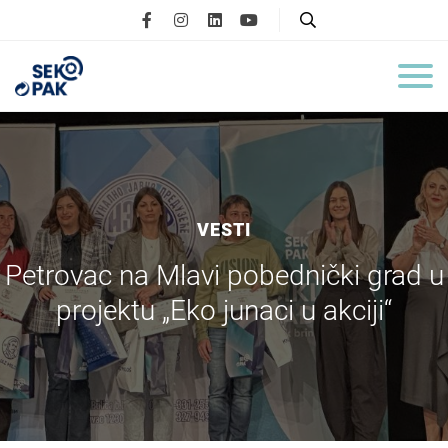
VESTI
Petrovac na Mlavi pobednički grad u
projektu „Eko junaci u akciji“