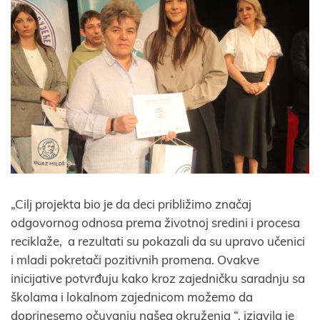
„Cilj projekta bio je da deci približimo značaj
odgovornog odnosa prema životnoj sredini i procesa
reciklaže, a rezultati su pokazali da su upravo učenici
i mladi pokretači pozitivnih promena. Ovakve
inicijative potvrđuju kako kroz zajedničku saradnju sa
školama i lokalnom zajednicom možemo da
doprinesemo očuvanju našeg okruženja “, izjavila je