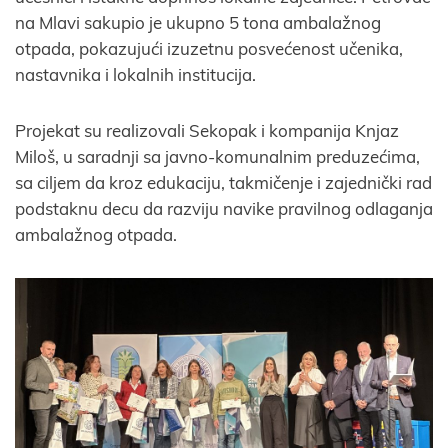
na Mlavi sakupio je ukupno 5 tona ambalažnog
otpada, pokazujući izuzetnu posvećenost učenika,
nastavnika i lokalnih institucija.
Projekat su realizovali Sekopak i kompanija Knjaz
Miloš, u saradnji sa javno-komunalnim preduzećima,
sa ciljem da kroz edukaciju, takmičenje i zajednički rad
podstaknu decu da razviju navike pravilnog odlaganja
ambalažnog otpada.