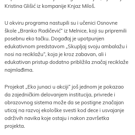
Kristina Glišić iz kompanije Knjaz Miloš.
U okviru programa nastupili su i učenici Osnovne
škole „Branko Radičević“ iz Melnice, koji su pripremili
posebnu eko tačku. Događaj je upotpunjen
edukativnom predstavom „Skupljaj svoju ambalažu i
nosi na reciklažu“, koja je kroz zabavan, ali i
edukativan pristup dodatno približila značaj reciklaže
najmlađima.
Projekat „Eko junaci u akciji“ još jednom je pokazao
da zajedničkim delovanjem institucija, privrede i
obrazovnog sistema može da se postigne značajan
uticaj na razvoj ekološke svesti kod dece i usvajanje
održivih navika koje ostaju i nakon završetka
projekta.