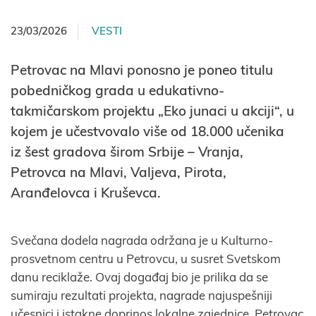
23/03/2026
VESTI
Petrovac na Mlavi ponosno je poneo titulu
pobedničkog grada u edukativno-
takmičarskom projektu „Eko junaci u akciji“, u
kojem je učestvovalo više od 18.000 učenika
iz šest gradova širom Srbije – Vranja,
Petrovca na Mlavi, Valjeva, Pirota,
Aranđelovca i Kruševca.
Svečana dodela nagrada održana je u Kulturno-
prosvetnom centru u Petrovcu, u susret Svetskom
danu reciklaže. Ovaj događaj bio je prilika da se
sumiraju rezultati projekta, nagrade najuspešniji
učesnici i istakne doprinos lokalne zajednice. Petrovac