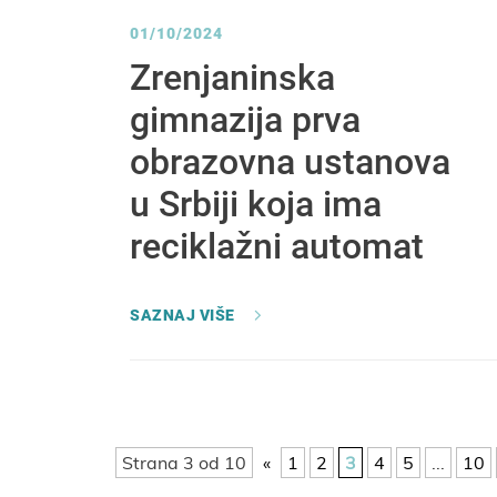
01/10/2024
Zrenjaninska
gimnazija prva
obrazovna ustanova
u Srbiji koja ima
reciklažni automat
SAZNAJ VIŠE
Strana 3 od 10
«
1
2
3
4
5
...
10