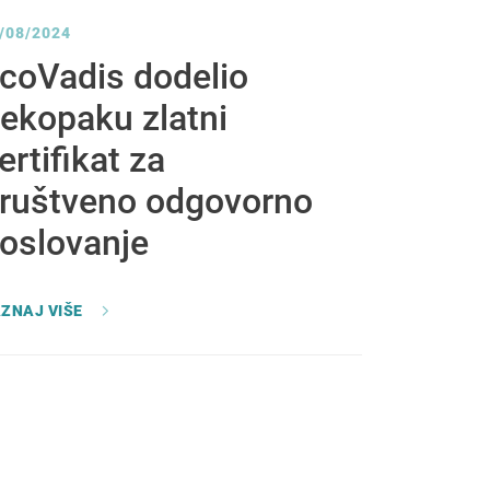
/08/2024
coVadis dodelio
ekopaku zlatni
ertifikat za
ruštveno odgovorno
oslovanje
ZNAJ VIŠE