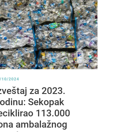
/10/2024
zveštaj za 2023.
odinu: Sekopak
eciklirao 113.000
ona ambalažnog