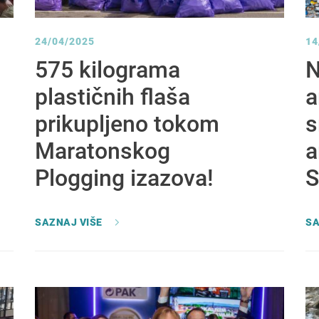
24/04/2025
14
575 kilograma
N
plastičnih flaša
a
prikupljeno tokom
s
Maratonskog
a
Plogging izazova!
S
SAZNAJ VIŠE
SA