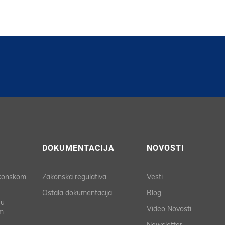
DOKUMENTACIJA
NOVOSTI
akonskom
Zakonska regulativa
Vesti
Ostala dokumentacija
Blog
 u
Video Novosti
m