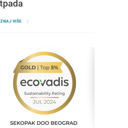
tpada
ZNAJ VIŠE