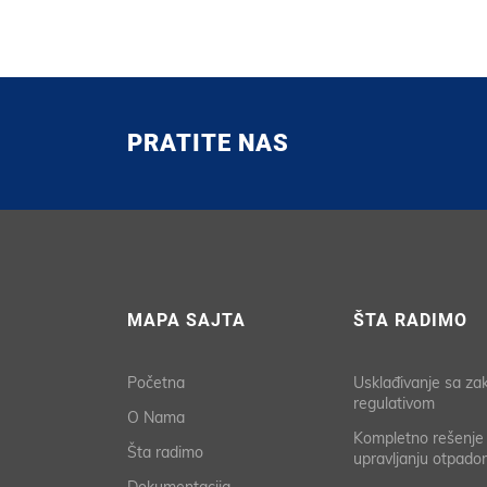
PRATITE NAS
MAPA SAJTA
ŠTA RADIMO
Početna
Usklađivanje sa z
regulativom
O Nama
Kompletno rešenje
Šta radimo
upravljanju otpado