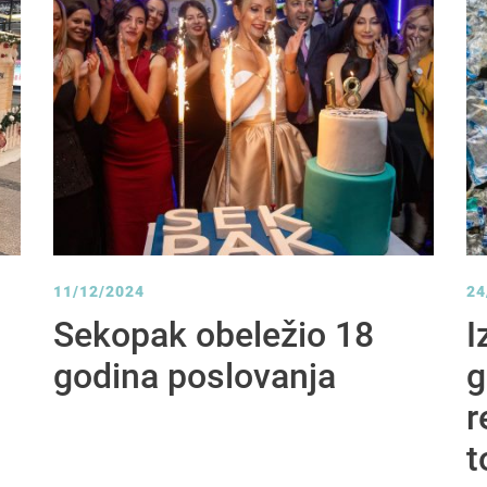
11/12/2024
24
Sekopak obeležio 18
I
godina poslovanja
g
r
t