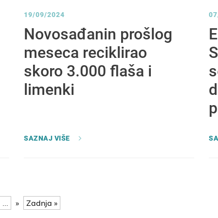
19/09/2024
07
Novosađanin prošlog
E
meseca reciklirao
S
skoro 3.000 flaša i
s
limenki
d
p
SAZNAJ VIŠE
SA
...
»
Zadnja »