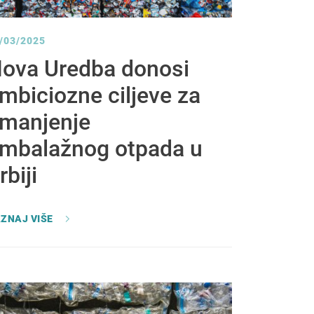
/03/2025
ova Uredba donosi
mbiciozne ciljeve za
manjenje
mbalažnog otpada u
rbiji
ZNAJ VIŠE