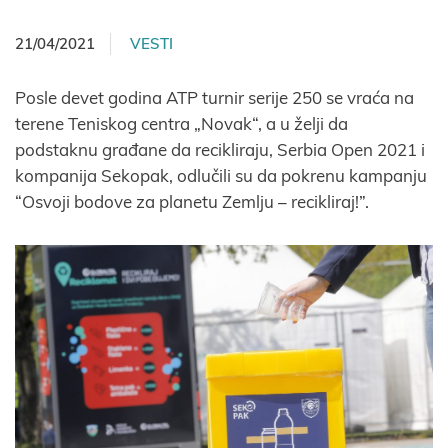
21/04/2021
VESTI
Posle devet godina ATP turnir serije 250 se vraća na
terene Teniskog centra „Novak“, a u želji da
podstaknu građane da recikliraju, Serbia Open 2021 i
kompanija Sekopak, odlučili su da pokrenu kampanju
“Osvoji bodove za planetu Zemlju – recikliraj!”.