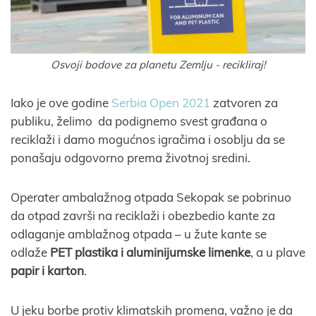
Osvoji bodove za planetu Zemlju - recikliraj!
Iako je ove godine
Serbia Open 2021
zatvoren za
publiku, želimo da podignemo svest građana o
reciklaži i damo mogućnos igračima i osoblju da se
ponašaju odgovorno prema životnoj sredini.
Operater ambalažnog otpada Sekopak se pobrinuo
da otpad završi na reciklaži i obezbedio kante za
odlaganje amblažnog otpada – u žute kante se
odlaže
PET plastika i aluminijumske limenke
, a u plave
papir i karton
.
U jeku borbe protiv klimatskih promena, važno je da