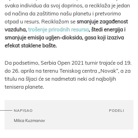
svaka individua da svoj doprinos, a reciklaža je jedan
od načina da zaštitimo našu planetu i pretvorimo
otpad u resurs. Reciklažom se
smanjuje zagađenost
vazduha,
trošenje prirodnih resursa
, štedi energija i
smanjuje emisija ugljen-dioksida, gasa koji izaziva
efekat staklene bašte.
Da podsetimo, Serbia Open 2021 turnir trajaće od 19.
do 26. aprila na terenu Teniskog centra „Novak“, a za
titulu na šljaci će se nadmetati neki od najboljih
tenisera planete.
NAPISAO
PODELI
Milica Kuzmanov