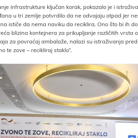
je infrastrukture ključan korak, pokazalo je i istraživ
na u tri zemlje potvrdilo da ne odvajaju otpad jer n
na ističe da nema naviku da reciklira. Ono što bi ih d
eća blizina kontejnera za prikupljanje različitih vrsta 
aja za povraćaj ambalaže, nalazi su istraživanja pre
o te zove – recikliraj staklo“.