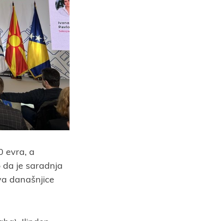
0 evra, a
o da je saradnja
ova današnjice