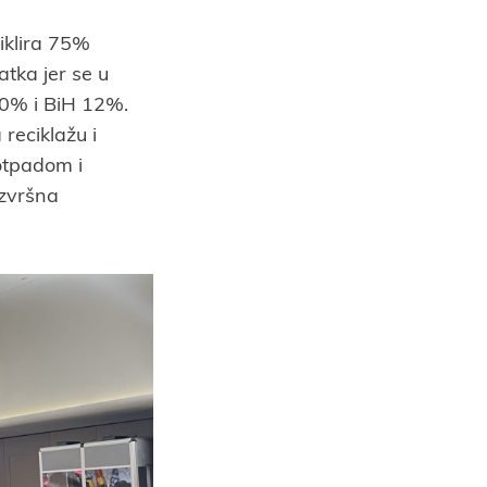
ciklira 75%
tka jer se u
 30% i BiH 12%.
reciklažu i
otpadom i
izvršna