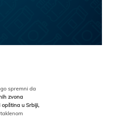
nego spremni da
nih zvona
 opština u Srbiji,
 staklenom