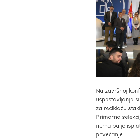
Na završnoj konfe
uspostavljanja s
za reciklažu stak
Primarna selekcij
nema pa je ispla
povećanje.