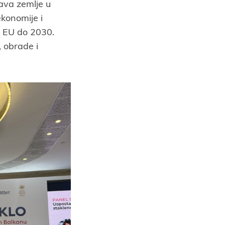
žava zemlje u
konomije i
ve EU do 2030.
, obrade i