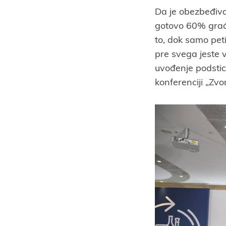
Da je obezbeđivan
gotovo 60% građa
to, dok samo peti
pre svega jeste v
uvođenje podstic
konferenciji „Zvon