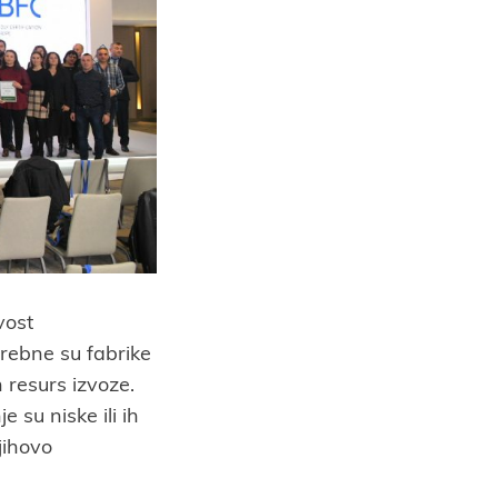
vost
trebne su fabrike
n resurs izvoze.
 su niske ili ih
jihovo