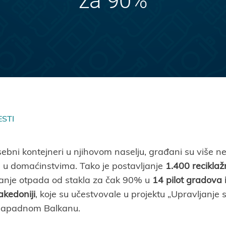
za 90%
ESTI
ebni kontejneri u njihovom naselju, građani su više 
 u domaćinstvima. Tako je postavljanje
1.400 reciklaž
janje otpada od stakla za čak 90% u
14 pilot gradova i
akedoniji
, koje su učestvovale u projektu „Upravljanje
apadnom Balkanu.