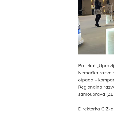
Projekat „Uprav
Nemačka razvojn
otpada – kompan
Regionalna razvo
samouprava (ZEL
Direktorka GIZ-a