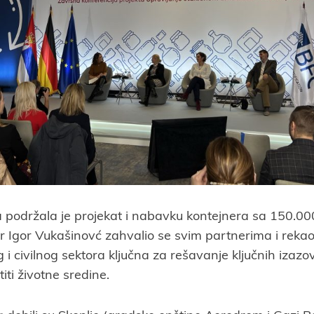
 podržala je projekat i nabavku kontejnera sa 150.00
or Igor Vukašinovć zahvalio se svim partnerima i reka
 i civilnog sektora ključna za rešavanje ključnih izaz
iti životne sredine.