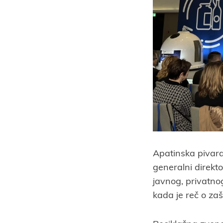
Apatinska pivara
generalni direkt
javnog, privatnog
kada je reč o zašt