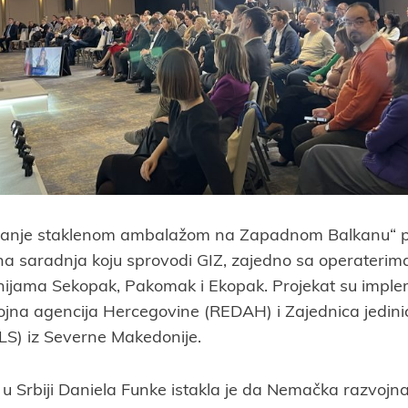
ljanje staklenom ambalažom na Zapadnom Balkanu“ p
a saradnja koju sprovodi GIZ, zajedno sa operateri
ijama Sekopak, Pakomak i Ekopak. Projekat su imple
jna agencija Hercegovine (REDAH) i Zajednica jedinic
S) iz Severne Makedonije.
 u Srbiji Daniela Funke istakla je da Nemačka razvoj