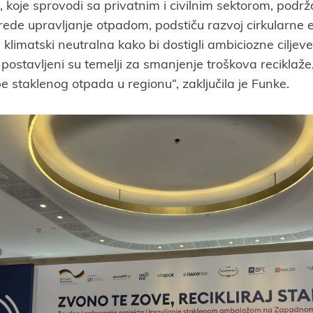
va, koje sprovodi sa privatnim i civilnim sektorom, podr
ede upravljanje otpadom, podstiču razvoj cirkularne e
 klimatski neutralna kako bi dostigli ambiciozne cilje
postavljeni su temelji za smanjenje troškova reciklaže
 staklenog otpada u regionu“, zaključila je Funke.