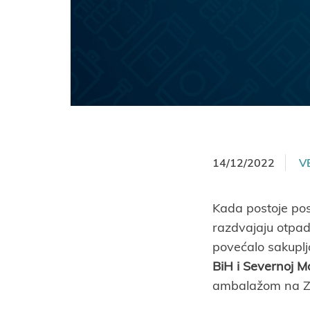
14/12/2022
V
Kada postoje pos
razdvajaju otpad
povećalo sakupl
BiH i Severnoj M
ambalažom na Z