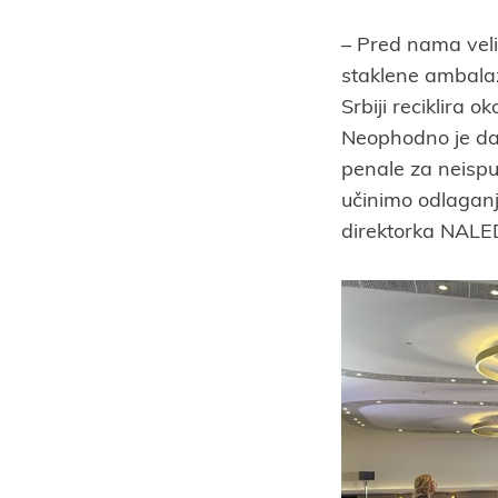
– Pred nama velik
staklene ambalaž
Srbiji reciklira 
Neophodno je da 
penale za neispu
učinimo odlaganj
direktorka NALED