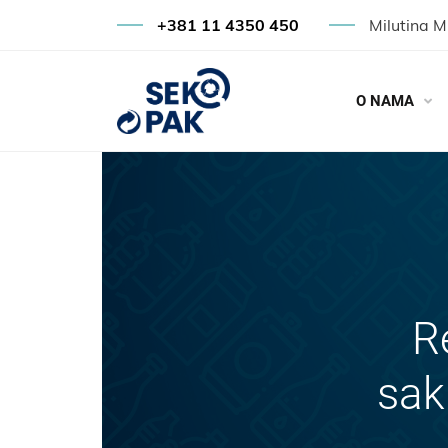
+381 11 4350 450
Milutina M
O NAMA
R
sak