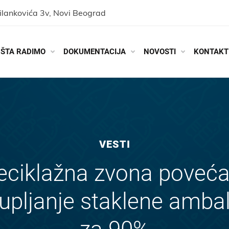
ilankovića 3v, Novi Beograd
ŠTA RADIMO
DOKUMENTACIJA
NOVOSTI
KONTAKT
VESTI
eciklažna zvona poveća
upljanje staklene amba