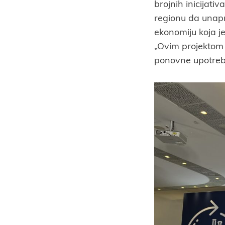
brojnih inicijati
regionu da unapr
ekonomiju koja je
„Ovim projektom 
ponovne upotrebe