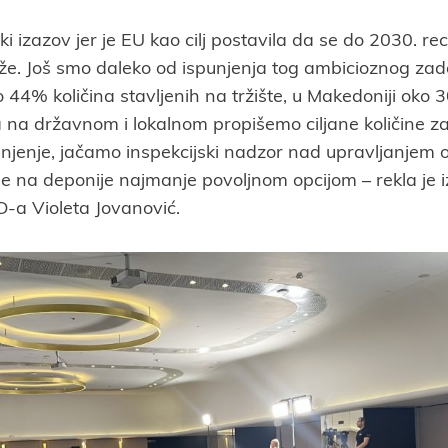
i izazov jer je EU kao cilj postavila da se do 2030. re
e. Još smo daleko od ispunjenja tog ambicioznog zada
oko 44% količina stavljenih na tržište, u Makedoniji oko
na državnom i lokalnom propišemo ciljane količine za 
njenje, jačamo inspekcijski nadzor nad upravljanjem 
e na deponije najmanje povoljnom opcijom – rekla je 
-a Violeta Jovanović.