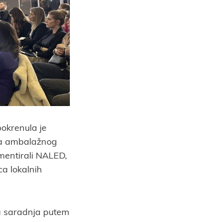
okrenula je
ma ambalažnog
mentirali NALED,
a lokalnih
na saradnja putem