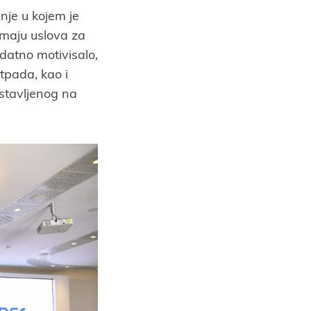
anje u kojem je
emaju uslova za
odatno motivisalo,
otpada, kao i
dstavljenog na