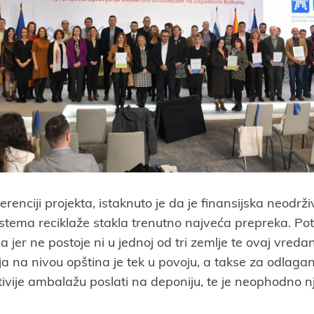
renciji projekta, istaknuto je da je finansijska neodrži
istema reciklaže stakla trenutno najveća prepreka. Po
la jer ne postoje ni u jednoj od tri zemlje te ovaj vreda
a na nivou opština je tek u povoju, a takse za odlaganje
tivije ambalažu poslati na deponiju, te je neophodno n