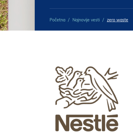
Početna
Najnovije vesti
zero waste