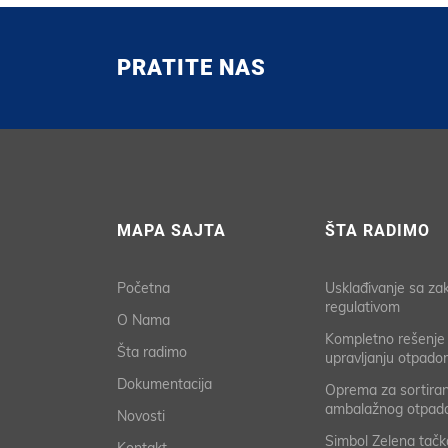
PRATITE NAS
MAPA SAJTA
ŠTA RADIMO
Početna
Usklađivanje sa z
regulativom
O Nama
Kompletno rešenje
Šta radimo
upravljanju otpado
Dokumentacija
Oprema za sortiran
ambalažnog otpad
Novosti
Simbol Zelena tačk