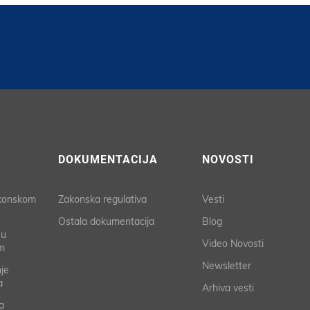
DOKUMENTACIJA
NOVOSTI
akonskom
Zakonska regulativa
Vesti
Ostala dokumentacija
Blog
 u
Video Novosti
m
Newsletter
je
a
Arhiva vesti
a