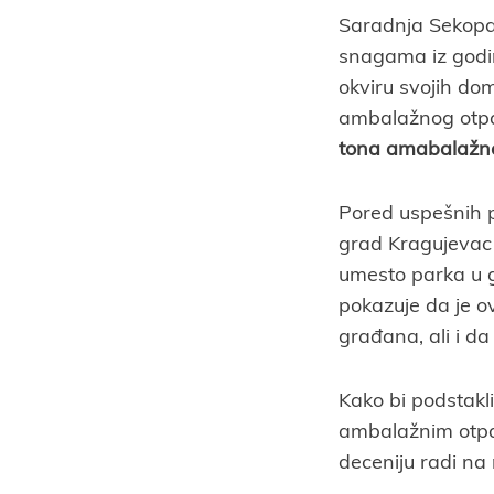
Saradnja Sekopak
snagama iz godi
okviru svojih do
ambalažnog otpa
tona amabalažn
Pored uspešnih p
grad Kragujevac 
umesto parka u gr
pokazuje da je o
građana, ali i da
Kako bi podstakl
ambalažnim otpad
deceniju radi na 