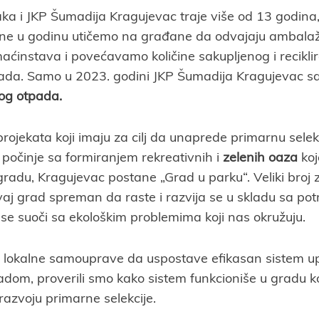
a i JKP Šumadija Kragujevac traje više od 13 godina,
ne u godinu utičemo na građane da odvajaju ambalaž
maćinstava i povećavamo količine sakupljenog i recikli
da. Samo u 2023. godini JKP Šumadija Kragujevac sa
og otpada.
rojekata koji imaju za cilj da unaprede primarnu selek
počinje sa formiranjem rekreativnih i
zelenih oaza
koj
adu, Kragujevac postane „Grad u parku“. Veliki broj ze
vaj grad spreman da raste i razvija se u skladu sa p
 se suoči sa ekološkim problemima koji nas okružuju.
i lokalne samouprave da uspostave efikasan sistem u
om, proverili smo kako sistem funkcioniše u gradu ko
razvoju primarne selekcije.