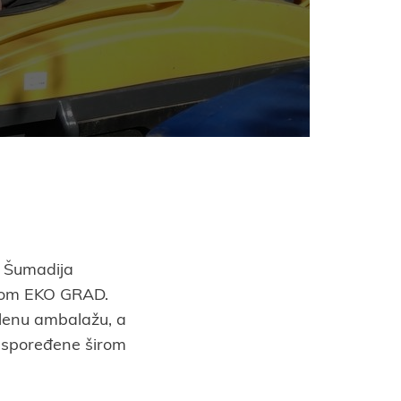
P Šumadija
ivom EKO GRAD.
aklenu ambalažu, a
raspoređene širom