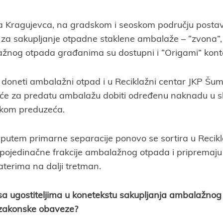
ada Kragujevca, na gradskom i seoskom području postavl
a sakupljanje otpadne staklene ambalaže – “zvona”, 
žnog otpada građanima su dostupni i “Origami” konte
oneti ambalažni otpad i u Reciklažni centar JKP Šum
 će za predatu ambalažu dobiti određenu naknadu u s
kom preduzeća.
putem primarne separacije ponovo se sortira u Recik
 pojedinačne frakcije ambalažnog otpada i pripremaju
terima na dalji tretman.
 sa ugostiteljima u konetekstu sakupljanja ambalažnog
 zakonske obaveze?