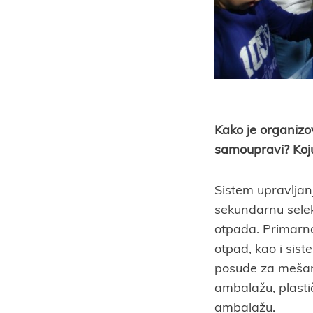
Kako je organizo
samoupravi? Koj
Sistem upravlja
sekundarnu sele
otpada. Primarna
otpad, kao i sis
posude za mešan
ambalažu, plasti
ambalažu.