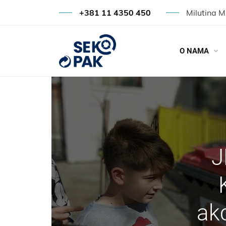
+381 11 4350 450
Milutina M
O NAMA
J
ak