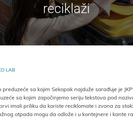
reciklaži
KO LAB
 preduzeće sa kojim Sekopak najduže sarađuje je JK
duzeće sa kojim započinjemo seriju tekstova pod naz
rvi imali priliku da koriste reciklomate i zvona za st
žnog otpada mogu da odlože i u kontejnere i kante 