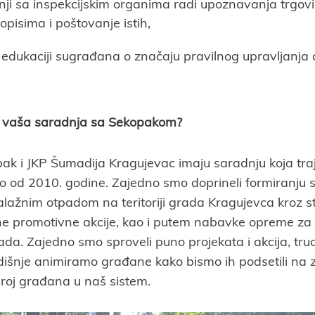
nji sa inspekcijskim organima radi upoznavanja trgov
pisima i poštovanje istih,
j edukaciji sugrađana o značaju pravilnog upravljanj
e vaša saradnja sa Sekopakom?
k i JKP Šumadija Kragujevac imaju saradnju koja traj
o od 2010. godine. Zajedno smo doprineli formiranju 
lažnim otpadom na teritoriji grada Kragujevca kroz s
e promotivne akcije, kao i putem nabavke opreme za 
a. Zajedno smo sproveli puno projekata i akcija, tru
dišnje animiramo građane kako bismo ih podsetili na z
i broj građana u naš sistem.