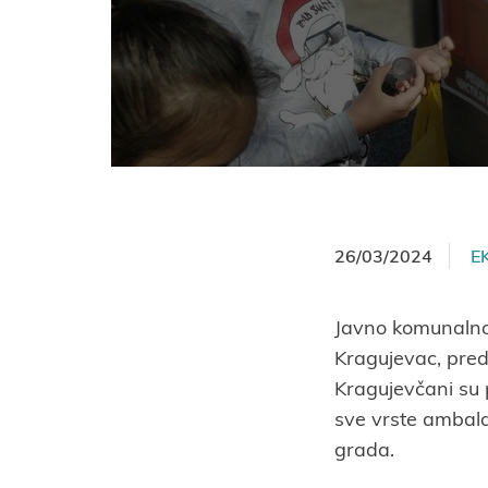
26/03/2024
E
Javno komunalno
Kragujevac, pre
Kragujevčani su p
sve vrste ambala
grada.