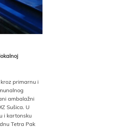
okalnoj
kroz primarnu i
omunalnog
šani ambalažni
MZ Sušica. U
 i kartonsku
adnu Tetra Pak