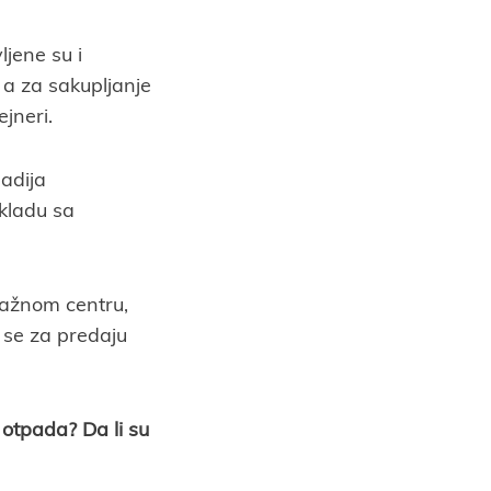
jene su i
a za sakupljanje
jneri.
adija
kladu sa
lažnom centru,
 se za predaju
 otpada? Da li su