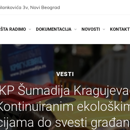
ilankovića 3v, Novi Beograd
ŠTA RADIMO
DOKUMENTACIJA
NOVOSTI
KONTAKT
VESTI
KP Šumadija Kragujeva
Kontinuiranim ekološki
cijama do svesti građan