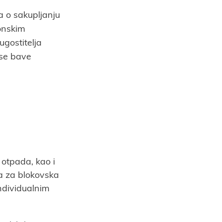
a o sakupljanju
onskim
gostitelja
 se bave
otpada, kao i
ra za blokovska
individualnim