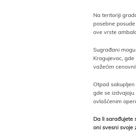
Na teritoriji gr
posebne posude z
ove vrste ambala
Sugrađani mogu d
Kragujevac, gde
važećim cenovni
Otpad sakupljen 
gde se izdvajaju
ovlašćenim opera
Da li sarađujete
oni svesni svoje