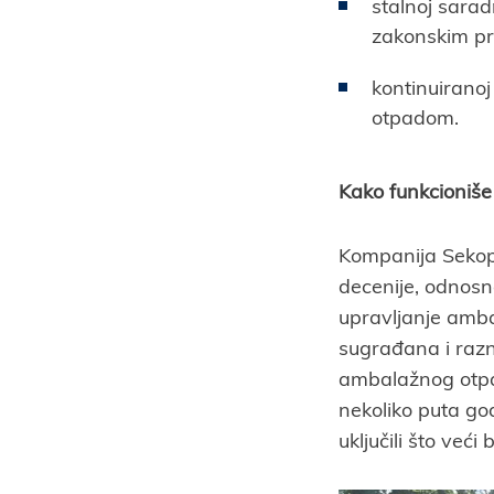
stalnoj sarad
zakonskim pro
kontinuirano
otpadom.
Kako funkcioniš
Kompanija Sekopa
decenije, odnosn
upravljanje amba
sugrađana i razn
ambalažnog otpad
nekoliko puta go
uključili što već