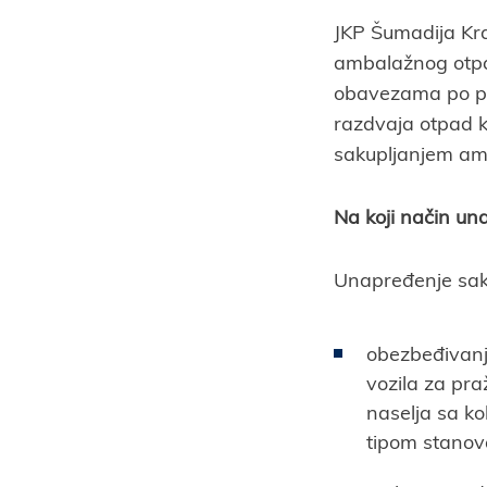
JKP Šumadija Kra
ambalažnog otpad
obavezama po pit
razdvaja otpad ko
sakupljanjem am
Na koji način u
Unapređenje sak
obezbeđivanj
vozila za pra
naselja sa ko
tipom stanov