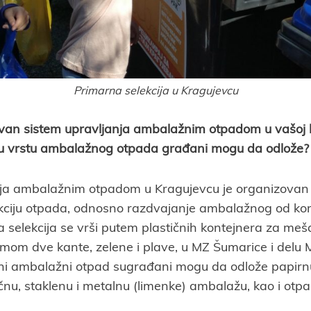
Primarna selekcija u Kragujevcu
van sistem upravljanja ambalažnim otpadom u vašoj l
u vrstu ambalažnog otpada građani mogu da odlože?
nja ambalažnim otpadom u Kragujevcu je organizovan 
kciju otpada, odnosno razdvajanje ambalažnog od k
 selekcija se vrši putem plastičnih kontejnera za me
temom dve kante, zelene i plave, u MZ Šumarice i delu 
i ambalažni otpad sugrađani mogu da odlože papirnu
čnu, staklenu i metalnu (limenke) ambalažu, kao i otp