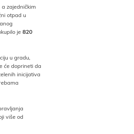
 a zajedničkim
ni otpad u
ranog
kupilo je
820
ciju u gradu,
e će doprineti da
lenih inicijativa
otrebama
pravljanja
ji više od