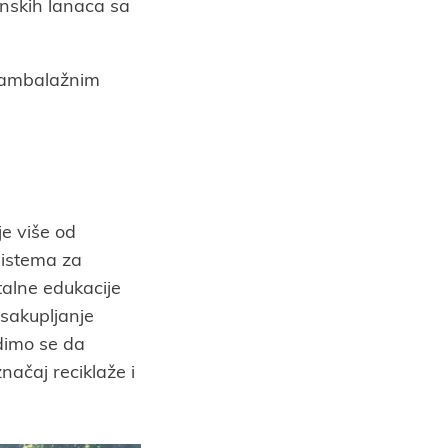
inskih lanaca sa
a ambalažnim
e više od
sistema za
talne edukacije
sakupljanje
dimo se da
načaj reciklaže i