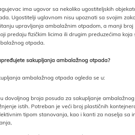
gujevac ima ugovor sa nekoliko ugostiteljskih objekat
a. Ugostitelji uglavnom nisu upoznati sa svojim zak
anju upravljanja ambalažnim otpadom, a manji broj u
ji predaju fizičkim licima ili drugim preduzećima koja
balažnog otpada.
napređujete sakupljanja ambalažnog otpada?
upljanja ambalažnog otpada ogleda se u:
u dovoljnog broja posuda za sakupljanje ambalažnog 
žnjenje istih. Potreban je veći broj plastičnih kontejne
lektivnim tipom stanovanja, kao i kanti za naselja sa 
anja,