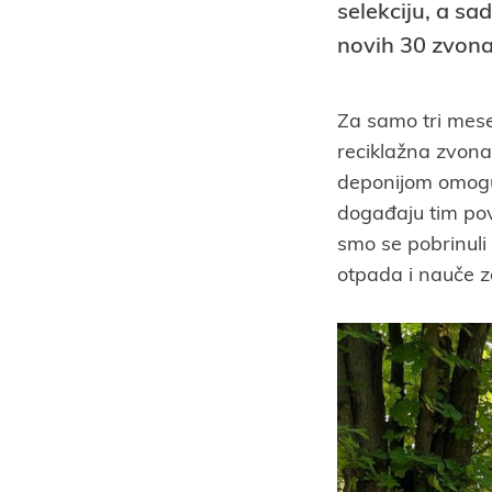
selekciju, a s
novih 30 zvona
Za samo tri mese
reciklažna zvona
deponijom omogu
događaju tim pov
smo se pobrinuli
otpada i nauče z