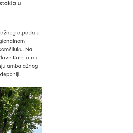
stakla u
alažnog otpada u
egionalnom
komšiluku. Na
đave Kale, a mi
janju ambalažnog
deponiji.