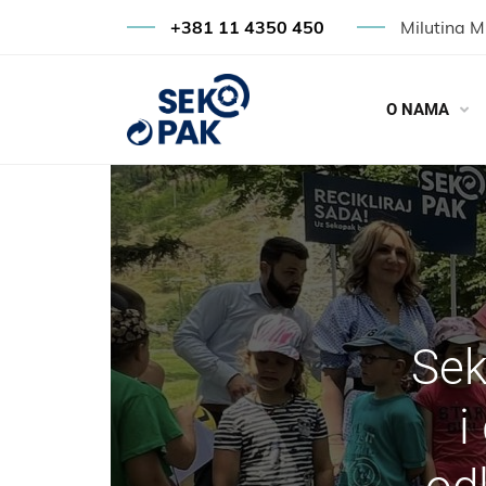
+381 11 4350 450
Milutina M
O NAMA
Sek
i