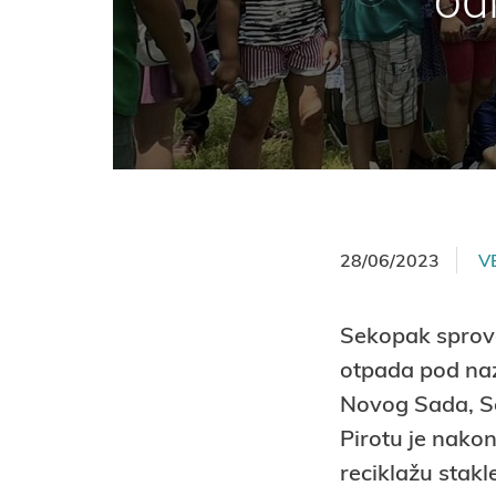
od
28/06/2023
V
Sekopak sprovo
otpada pod n
Novog Sada, Sek
Pirotu je nako
reciklažu stak