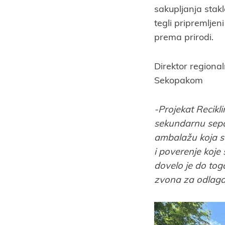
sakupljanja stakl
tegli pripremlje
prema prirodi.
Direktor regional
Sekopakom
-Projekat Recikl
sekundarnu separ
ambalažu koja s
i poverenje koje 
dovelo je do tog
zvona za odlaga