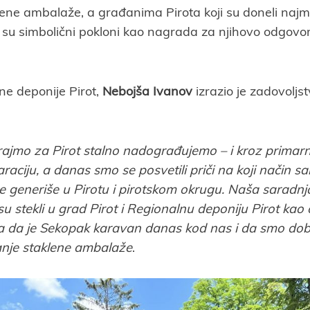
ene ambalaže, a građanima Pirota koji su doneli najman
ni su simbolični pokloni kao nagrada za njihovo odgov
ne deponije Pirot,
Nebojša Ivanov
izrazio je zadovolj
irajmo za Pirot stalno nadograđujemo – i kroz primarnu
aciju, a danas smo se posvetili priči na koji način sa
e generiše u Pirotu i pirotskom okrugu. Naša sarad
su stekli u grad Pirot i Regionalnu deponiju Pirot kao
a da je Sekopak karavan danas kod nas i da smo dobi
nje staklene ambalaže
.