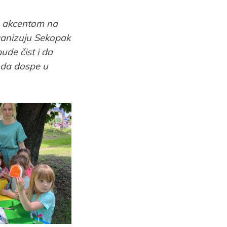
sa akcentom na
ganizuju Sekopak
ude čist i da
e da dospe u