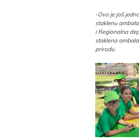
-Ovo je još jedn
staklenu ambala
i Regionalna dep
staklena ambalaž
prirodu
.