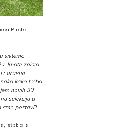
ma Pirota i
u sistema
. Imate zaista
 i naravno
onako kako treba
njem novih 30
u selekciju u
 smo postavili.
, istakla je