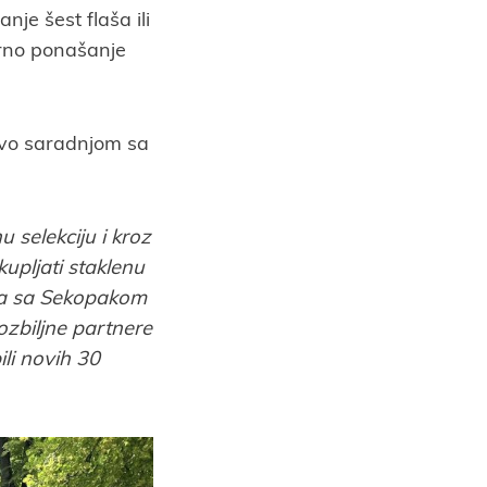
je šest flaša ili
orno ponašanje
stvo saradnjom sa
 selekciju i kroz
kupljati staklenu
nja sa Sekopakom
 ozbiljne partnere
li novih 30