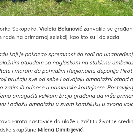
torka Sekopaka,
Violeta Belanović
zahvalila se građani
e rade na primarnoj selekciji kao što su i do sada:
adu koji je pokazao spremnost da radi na unapređenj
alažnim otpadom sa naglaskom na staklenu ambalažu
ltate i moram da pohvalim Regionalnu deponiju Pirot
oji pružaju sve od sebe i odvajaju ambalažni otpad 
 a zatim ih odnose u namenske kontejnere. Postavlje
emo omogućiti velikom broju građana da vrše primarn
u i odlažu ambalažu u svom komšiluku u zvona koja
va Pirota nastaviće da ulaže u zaštitu životne sredine
dske skupštine
Milena Dimitrijević
: