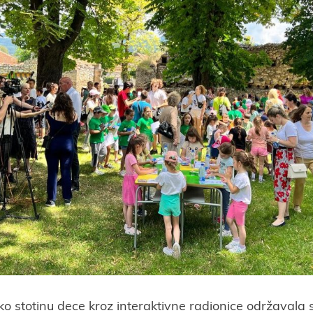
o stotinu dece kroz interaktivne radionice održavala se