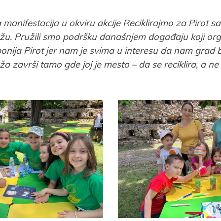
a manifestacija u okviru akcije Reciklirajmo za Pirot 
žu. Pružili smo podršku današnjem događaju koji or
onija Pirot jer nam je svima u interesu da nam grad b
a završi tamo gde joj je mesto – da se reciklira, a n