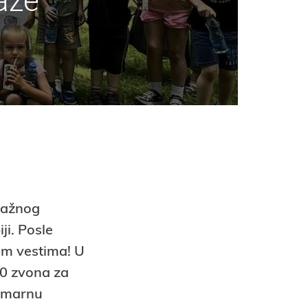
aže
lažnog
ji. Posle
nim vestima! U
30 zvona za
rimarnu