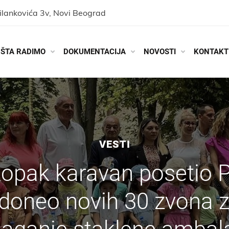
ilankovića 3v, Novi Beograd
ŠTA RADIMO
DOKUMENTACIJA
NOVOSTI
KONTAKT
VESTI
opak karavan posetio P
 doneo novih 30 zvona 