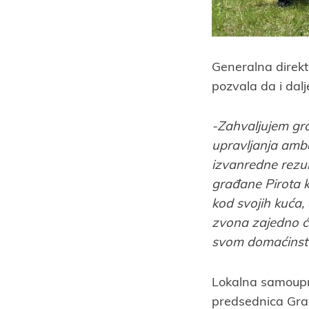
Generalna direk
pozvala da i dalj
-Zahvaljujem gr
upravljanja amb
izvanredne rezu
građane Pirota k
kod svojih kuća,
zvona zajedno ć
svom domaćinstv
Lokalna samoupra
predsednica Gra