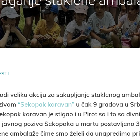
laganje staklene ambal
ESTI
di veliku akciju za sakupljanje staklenog amba
azivom
“Sekopak karavan”
u čak 9 gradova u Srbi
opak karavan je stigao i u Pirot sa i to sa div
n javnog poziva Sekopaka u martu postavljeno 
lene ambalaže čime smo želeli da unapredimo p