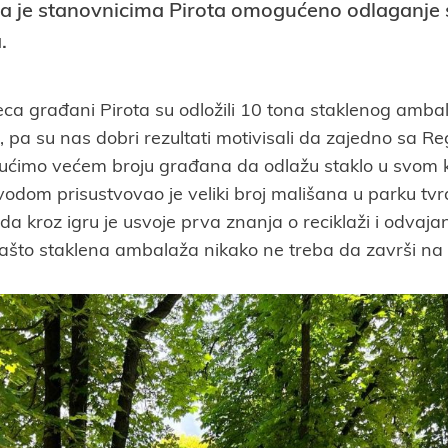
ada je stanovnicima Pirota omogućeno odlaganje 
.
ca građani Pirota su odložili 10 tona staklenog amb
, pa su nas dobri rezultati motivisali da zajedno sa R
ćimo većem broju građana da odlažu staklo u svom 
odom prisustvovao je veliki broj mališana u parku tvr
 da kroz igru je usvoje prva znanja o reciklaži i odva
ašto staklena ambalaža nikako ne treba da završi na 